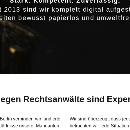
Stark. Kompetent. Zuverlässig.
t 2013 sind wir komplett digital aufgest
eiten bewusst papierlos und umweltfre
legen Rechtsanwälte sind Exper
erlin verbinden wir fundierte
Wir sind überzeugt, dass jede
Bedürfnisse unserer Mandanten.
betrachten wir jede Situatio