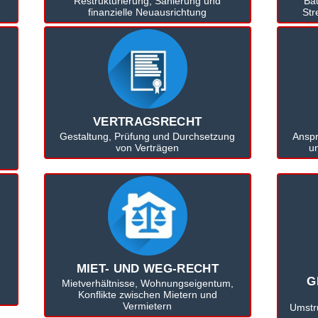
Restrukturierung, Sanierung und
Ba
finanzielle Neuausrichtung
Str
VERTRAGSRECHT
Gestaltung, Prüfung und Durchsetzung
Anspr
von Verträgen
un
MIET- UND WEG-RECHT
G
Mietverhältnisse, Wohnungseigentum,
Konflikte zwischen Mietern und
Vermietern
Umstru