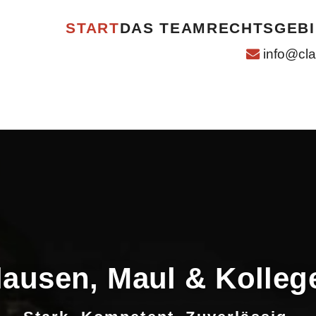
START
DAS TEAM
RECHTSGEBI
info@cl
lausen, Maul & Kolleg