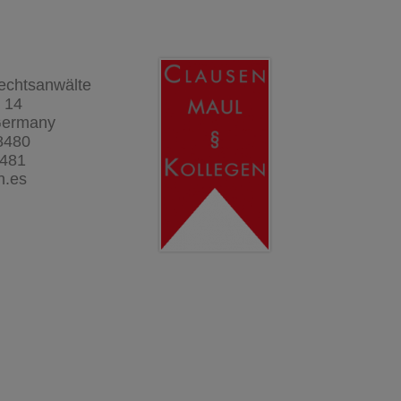
echtsanwälte
e 14
Germany
8480
8481
n.es