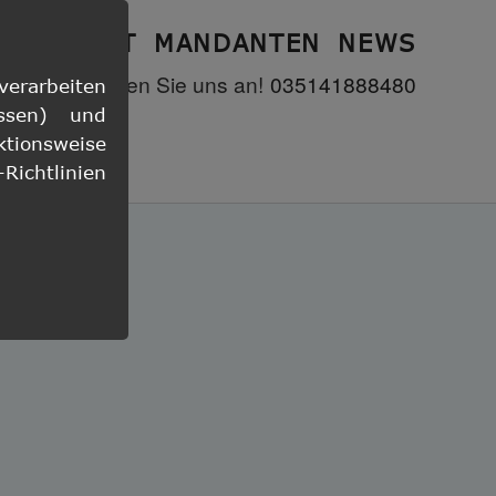
KONTAKT
MANDANTEN
NEWS
lausen.es
Rufen Sie uns an!
035141888480
rarbeiten
ssen) und
ktionsweise
ichtlinien