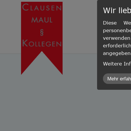
Wir lie
Diese Web
personenb
verwenden 
erforderl
angegebene
Weitere In
inCMS
Mehr erfa
Auswahl a