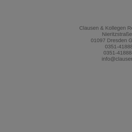
Clausen & Kollegen R
Nieritzstraß
01097 Dresden 
0351-4188
0351-4188
info@clause