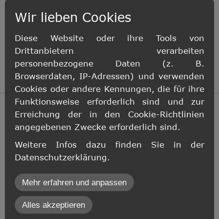
Wir lieben Cookies
Diese Website oder ihre Tools von
Drittanbietern verarbeiten
personenbezogene Daten (z. B.
Browserdaten, IP-Adressen) und verwenden
Cookies oder andere Kennungen, die für ihre
Funktionsweise erforderlich sind und zur
Erreichung der in den Cookie-Richtlinien
angegebenen Zwecke erforderlich sind.
MIET- und WEG-RECHT
Weitere Infos dazu finden Sie in der
Datenschutzerklärung.
inCMS
Hier bieten wir Ihnen umfassende
Mehr erfahren und anpassen
Informationen und rechtliche Unterstützung
Auswahl akzeptieren
Alles akzeptieren
rund um das Thema Mietverträge und