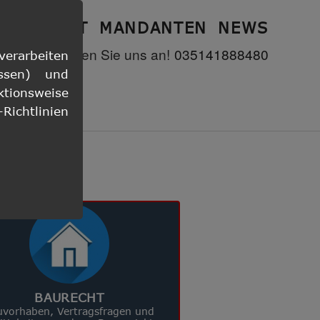
KONTAKT
MANDANTEN
NEWS
lausen.es
Rufen Sie uns an!
035141888480
rarbeiten
ssen) und
ktionsweise
ichtlinien
tungen!
BAURECHT
uvorhaben, Vertragsfragen und