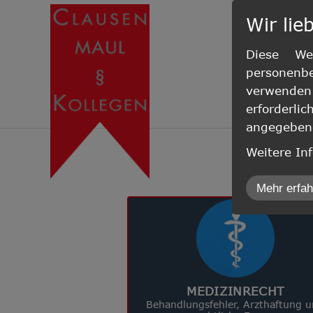
Wir lie
Diese Web
personenb
verwenden 
erforderl
angegebene
Weitere In
Machen
inCMS
Mehr erfa
Auswahl a
MEDIZINRECHT
Behandlungsfehler, Arzthaftung 