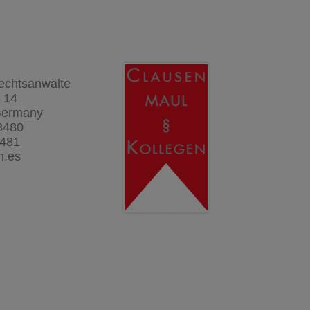
echtsanwälte
e 14
Germany
8480
8481
n.es