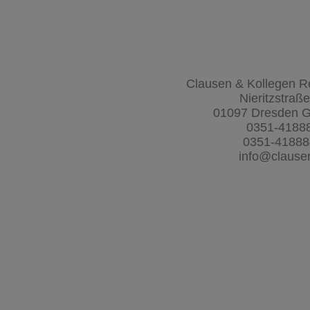
Clausen & Kollegen R
Nieritzstraß
01097 Dresden 
0351-4188
0351-4188
info@clause