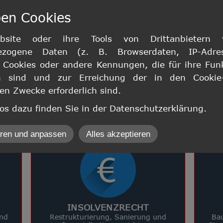
ben Cookies
START
DAS TEAM
RECHTSGEBIETE
info@c
site oder ihre Tools von Drittanbietern ve
ezogene Daten (z. B. Browserdaten, IP-Adre
Cookies oder andere Kennungen, die für ihre Fun
ich sind und zur Erreichung der in den Cookie-R
n Zwecke erforderlich sind.
fos dazu finden Sie in der Datenschutzerklärung.
 Sie sich direkt ein Bild von unseren Leis
hren und anpassen
Alles akzeptieren
kzeptieren
INSOLVENZRECHT
und
Restrukturierung, Sanierung und
Ba